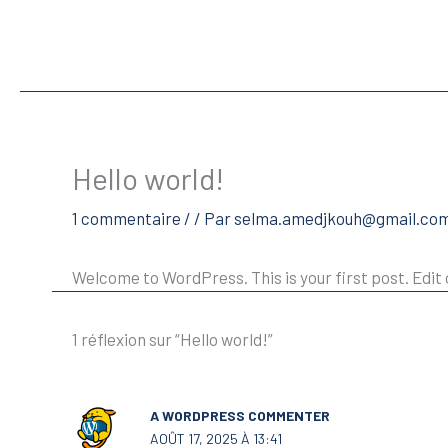
Aller
au
contenu
Hello world!
1 commentaire
/
/ Par
selma.amedjkouh@gmail.co
Welcome to WordPress. This is your first post. Edit o
1 réflexion sur “Hello world!”
A WORDPRESS COMMENTER
AOÛT 17, 2025 À 13:41